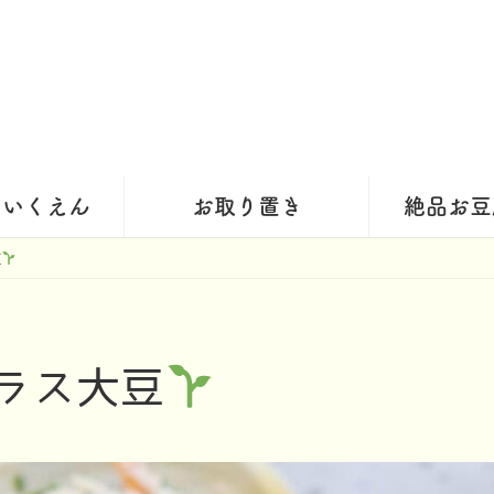
ほいくえん
お取り置き
絶品お豆
豆
ラス大豆