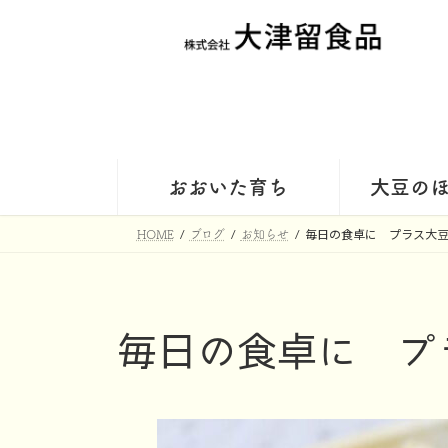
コ
ナ
ン
ビ
テ
ゲ
ン
ー
ツ
シ
おおいた育ち
大豆の
へ
ョ
毎日の食卓に プラス大
HOME
ブログ
お知らせ
ス
ン
キ
に
ッ
移
毎日の食卓に プ
プ
動