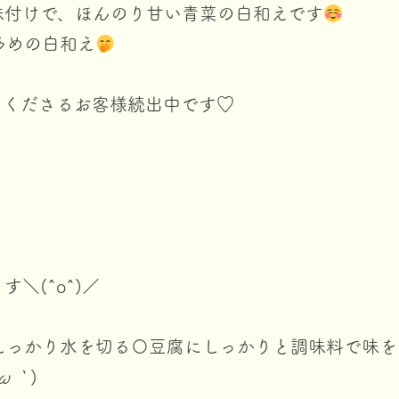
味付けで、ほんのり甘い青菜の白和えです
多めの白和え
てくださるお客様続出中です♡
＼(^o^)／
しっかり水を切る〇豆腐にしっかりと調味料で味を
ω⁠｀⁠
⁠)