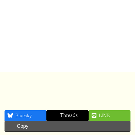
③火が通ったら出来上がり(
^^
)
Threads
Bluesky
LINE
Copy